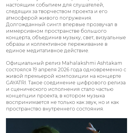
настоящим событием для слушателей,
следящих за творчеством проекта и его
атмосферой живого погружения.
Долгожданный сингл впервые прозвучал в
иммерсивном пространстве большого
концерта, объединив музыку, свет, визуальные
образы и коллективное переживание в
единое медитативное действие.
Официальный релиз Mahalakshmi Ashtakam
состоялся 19 апреля 2026 года одновременно с
живой премьерой композиции на концерте
GAYATRI. Такое соединение цифрового релиза
и сценического исполнения стало частью
концепции проекта, в котором музыка
воспринимается не только как звук, но и как
пространство внутреннего состояния.