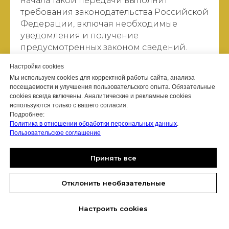
начала такой передачи выполнит
требования законодательства Российской
Федерации, включая необходимые
уведомления и получение
предусмотренных законом сведений.
Если трансграничная передача
Настройки cookies
персональных данных не осуществляется,
Мы используем cookies для корректной работы сайта, анализа
соответствующие данные обрабатываются
посещаемости и улучшения пользовательского опыта. Обязательные
в пределах инфраструктуры,
cookies всегда включены. Аналитические и рекламные cookies
используемой Оператором и его
используются только с вашего согласия.
Подробнее:
техническими подрядчиками.
Политика в отношении обработки персональных данных
.
Пользовательское соглашение
18. Особенности проекта «Ирина
Нельсон. ЗОЖ и Йога»
Принять все
Проект «Ирина Нельсон. ЗОЖ и Йога»
Отклонить необязательные
носит культурный, просветительский и
оздоровительный характер.
Настроить cookies
Материалы проекта могут быть связаны с
темами йоги, ЗОЖ, дыхания, мягких